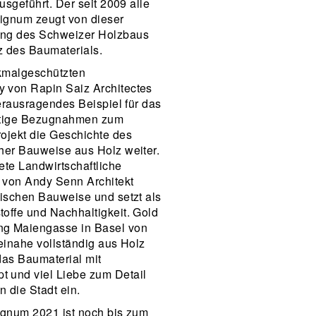
usgeführt. Der seit 2009 alle
Lignum zeugt von dieser
ung des Schweizer Holzbaus
tz des Baumaterials.
kmalgeschützten
 von Rapin Saiz Architectes
herausragendes Beispiel für das
ltige Bezugnahmen zum
ojekt die Geschichte des
her Bauweise aus Holz weiter.
ete Landwirtschaftliche
z von Andy Senn Architekt
gischen Bauweise und setzt als
offe und Nachhaltigkeit. Gold
g Maiengasse in Basel von
einahe vollständig aus Holz
 das Baumaterial mit
 und viel Liebe zum Detail
n die Stadt ein.
ignum 2021 ist noch bis zum