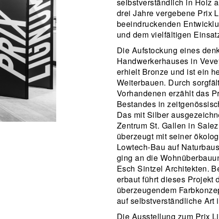
selbstverständlich in Holz a
drei Jahre vergebene Prix 
beeindruckenden Entwickl
und dem vielfältigen Einsa
Die Aufstockung eines den
Handwerkerhauses in Vevey
erhielt Bronze und ist ein 
Weiterbauen. Durch sorgfä
Vorhandenen erzählt das Pr
Bestandes in zeitgenössisc
Das mit Silber ausgezeichn
Zentrum St. Gallen in Sale
überzeugt mit seiner ökolo
Lowtech-Bau auf Naturbaust
ging an die Wohnüberbauun
Esch Sintzel Architekten. B
erbaut führt dieses Projekt
überzeugendem Farbkonzept
auf selbstverständliche Art i
Die Ausstellung zum Prix L