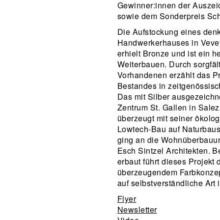
Gewinner:innen der Auszei
sowie dem Sonderpreis Schr
Die Aufstockung eines den
Handwerkerhauses in Vevey
erhielt Bronze und ist ein 
Weiterbauen. Durch sorgfä
Vorhandenen erzählt das Pr
Bestandes in zeitgenössisc
Das mit Silber ausgezeichn
Zentrum St. Gallen in Sale
überzeugt mit seiner ökolo
Lowtech-Bau auf Naturbaust
ging an die Wohnüberbauun
Esch Sintzel Architekten. B
erbaut führt dieses Projekt
überzeugendem Farbkonzept
auf selbstverständliche Art i
Flyer
Newsletter