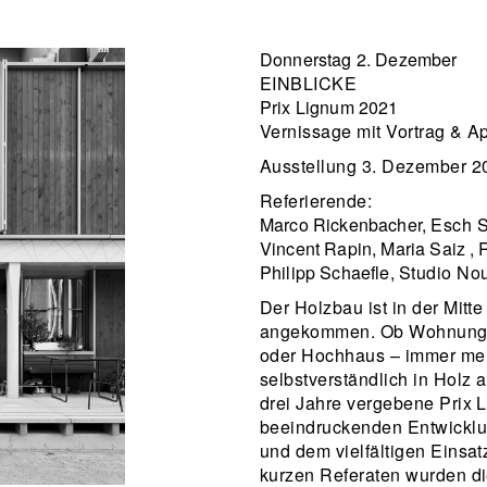
Donnerstag 2. Dezember
EINBLICKE
Prix Lignum 2021
Vernissage mit Vortrag & A
Ausstellung 3. Dezember 2
Referierende:
Marco Rickenbacher,
Esch S
Vincent Rapin, Maria Saiz ,
Philipp Schaefle,
Studio Nou
Der Holzbau ist in der Mit
angekommen. Ob Wohnungsb
oder Hochhaus – immer me
selbstverständlich in Holz a
drei Jahre vergebene Prix 
beeindruckenden Entwickl
und dem vielfältigen Einsat
kurzen Referaten wurden di