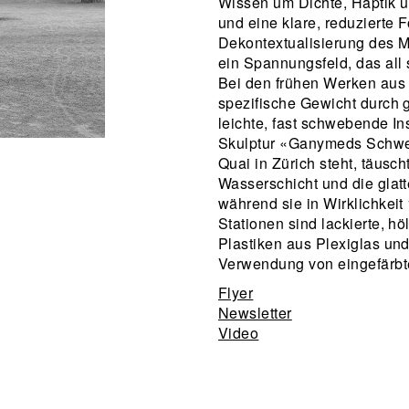
Wissen um Dichte, Haptik 
und eine klare, reduzierte
Dekontextualisierung des Ma
ein Spannungsfeld, das all
Bei den frühen Werken aus 
spezifische Gewicht durch 
leichte, fast schwebende Ins
Skulptur «Ganymeds Schwes
Quai in Zürich steht, täusch
Wasserschicht und die glatt
während sie in Wirklichkeit
Stationen sind lackierte, hö
Plastiken aus Plexiglas und
Verwendung von eingefärbte
Flyer
Newsletter
Video