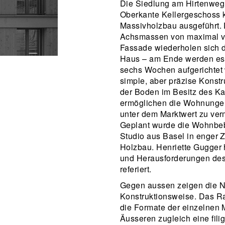
Die Siedlung am Hirtenweg
Oberkante Kellergeschoss k
Massivholzbau ausgeführt. 
Achsmassen von maximal vie
Fassade wiederholen sich d
Haus – am Ende werden es d
sechs Wochen aufgerichtet 
simple, aber präzise Konst
der Boden im Besitz des Kan
ermöglichen die Wohnungen
unter dem Marktwert zu ver
Geplant wurde die Wohnbe
Studio aus Basel in enger
Holzbau. Henriette Gugger 
und Herausforderungen des
referiert.
Gegen aussen zeigen die N
Konstruktionsweise. Das Ra
die Formate der einzelnen 
Äusseren zugleich eine filig