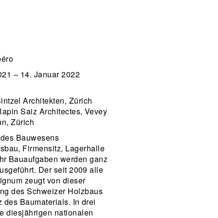
péro
021 – 14. Januar 2022
intzel Architekten, Zürich
Rapin Saiz Architectes, Vevey
n, Zürich
te des Bauwesens
au, Firmensitz, Lagerhalle
hr Bauaufgaben werden ganz
usgeführt. Der seit 2009 alle
Lignum zeugt von dieser
ung des Schweizer Holzbaus
z des Baumaterials. In drei
e diesjährigen nationalen