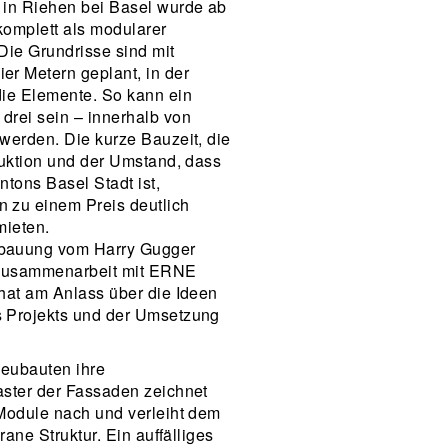
 in Riehen bei Basel wurde ab
omplett als modularer
Die Grundrisse sind mit
r Metern geplant, in der
ie Elemente. So kann ein
rei sein – innerhalb von
werden. Die kurze Bauzeit, die
ruktion und der Umstand, dass
tons Basel Stadt ist,
 zu einem Preis deutlich
mieten.
bauung vom Harry Gugger
 Zusammenarbeit mit ERNE
hat am Anlass über die Ideen
 Projekts und der Umsetzung
eubauten ihre
ster der Fassaden zeichnet
Module nach und verleiht dem
rane Struktur. Ein auffälliges