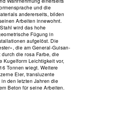
und Wahrnehmung einerseits
 Formensprache und die
terials andererseits, bilden
 seinen Arbeiten innewohnt.
Stahl wird das hohe
geometrische Fügung in
tallationen aufgelöst. Die
ter», die am General-Guisan-
t durch die rosa Farbe, die
e Kugelform Leichtigkeit vor,
 16 Tonnen wiegt. Weitere
lzerne Eier, transluzente
 in den letzten Jahren die
m Beton für seine Arbeiten.