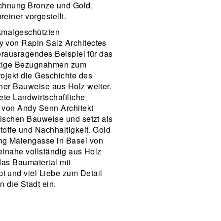
chnung Bronze und Gold,
einer vorgestellt.
kmalgeschützten
 von Rapin Saiz Architectes
herausragendes Beispiel für das
ltige Bezugnahmen zum
ojekt die Geschichte des
her Bauweise aus Holz weiter.
ete Landwirtschaftliche
z von Andy Senn Architekt
gischen Bauweise und setzt als
offe und Nachhaltigkeit. Gold
g Maiengasse in Basel von
einahe vollständig aus Holz
 das Baumaterial mit
 und viel Liebe zum Detail
n die Stadt ein.